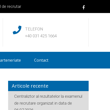
e recrutare organizat in data de 06.07.2026
|
Centralizator al re
TELEFON
+40 031 425 1664
arteneriate
Contact
Articole recente
Centraliztor al rezultatelor la examenul
de recrutare organizat in data de