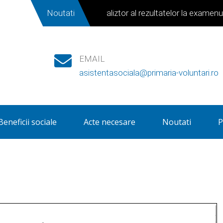
Noutati
Centraliztor al rezultatelor la examenul d
EMAIL
asistentasociala@primaria-voluntari.ro
Beneficii sociale
Acte necesare
Noutati
P