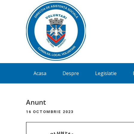
Directia
Acasa
Despre
Legislatie
de
Asistenta
Sociala
Anunt
Voluntari
16 OCTOMBRIE 2023