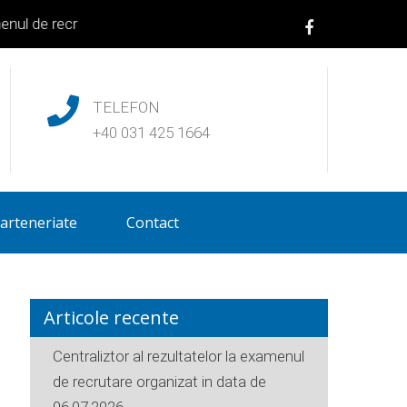
l de recrutare organizat in data de 06.07.2026
|
Centralizator al
TELEFON
+40 031 425 1664
arteneriate
Contact
Articole recente
Centraliztor al rezultatelor la examenul
de recrutare organizat in data de