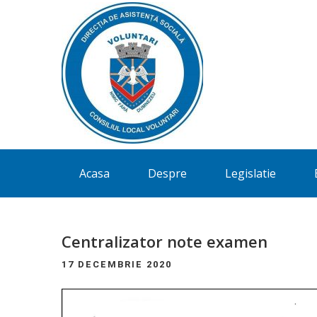
Directia
Acasa
Despre
Legislatie
de
Asistenta
Sociala
Centralizator note examen
Voluntari
17 DECEMBRIE 2020