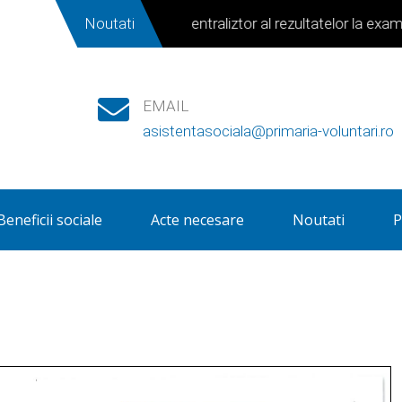
Noutati
Centraliztor al rezultatelor la examenu
EMAIL
asistentasociala@primaria-voluntari.ro
Beneficii sociale
Acte necesare
Noutati
P