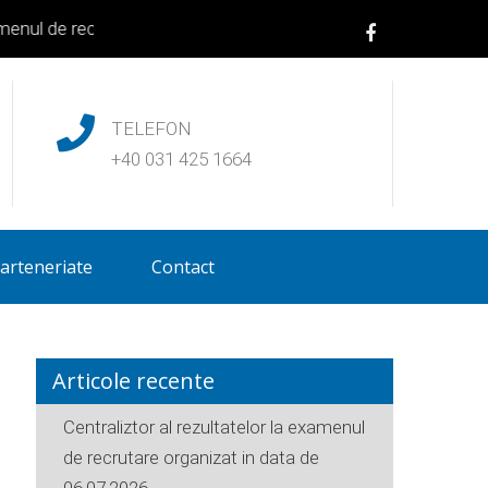
nul de recrutare organizat in data de 06.07.2026
|
Centralizator 
TELEFON
+40 031 425 1664
arteneriate
Contact
Articole recente
Centraliztor al rezultatelor la examenul
de recrutare organizat in data de