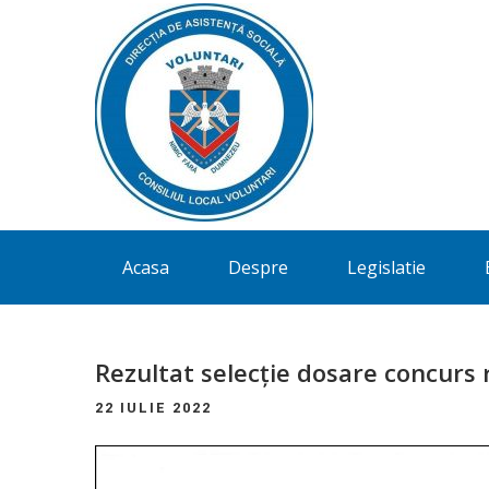
Directia
Acasa
Despre
Legislatie
de
Asistenta
Sociala
Rezultat selecție dosare concurs r
Voluntari
22 IULIE 2022