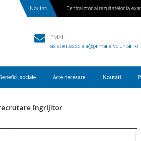
Noutati
Centraliztor al rezultatelor la exame
EMAIL
asistentasociala@primaria-voluntari.ro
Beneficii sociale
Acte necesare
Noutati
P
ecrutare îngrijitor