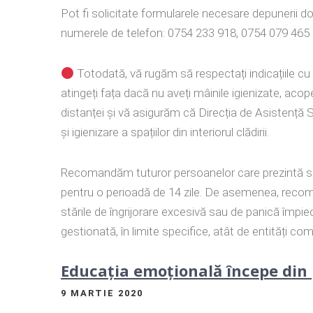
Pot fi solicitate formularele necesare depunerii do
numerele de telefon: 0754 233 918, 0754 079 465 
Totodată, vă rugăm să respectați indicațiile cu p
atingeți fața dacă nu aveți mâinile igienizate, acope
distanței și vă asigurăm că Direcția de Asistență
și igienizare a spațiilor din interiorul clădirii.
Recomandăm tuturor persoanelor care prezintă sim
pentru o perioadă de 14 zile. De asemenea, recom
stările de îngrijorare excesivă sau de panică împied
gestionată, în limite specifice, atât de entități com
Educația emoțională începe din p
9 MARTIE 2020