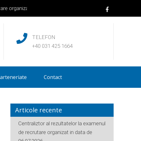
izat in data de 06.07.2026
|
Centralizator al rezultatelor la ex
TELEFON
+40 031 425 1664
arteneriate
Contact
Articole recente
Centraliztor al rezultatelor la examenul
de recrutare organizat in data de