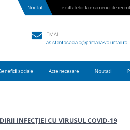
Centraliztor al rezultatelor la examenul de recrutare organ
Noutati
EMAIL
asistentasociala@primaria-voluntari.ro
Beneficii sociale
Acte necesare
Noutati
P
IRII INFECȚIEI CU VIRUSUL COVID-19