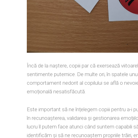
Încă de la naștere, copiii par că exersează viitoare
sentimente puternice. De multe ori, în spatele unu
comportament nedorit al copilului se află o nevoi
emoțională nesatisfăcută.
Este important să ne înțelegem copiii pentru a-i p
în recunoașterea, validarea și gestionarea emoțiilo
lucru îl putem face atunci când suntem capabili s
identificăm și să ne recunoaștem propriile trăiri, em