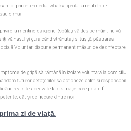
sarelor prin intermediul whatsapp-ului la unul dintre
sau e-mail.
rivire la menținerea igienei (spălați-vă des pe mâini, nu vă
riți-vă nasul și gura când strănutați și tușiți), păstrarea
 Socială Voluntari dispune permanent măsuri de dezinfectare
ptome de gripă să rămână în izolare voluntară la domiciliu
andăm tuturor cetățenilor să acționeze calm și responsabil,
icând reacțiile adecvate la o situație care poate fi
petente, cât și de fiecare dintre noi.
rima zi de viaţă.