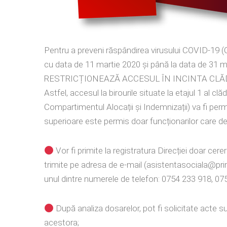
Pentru a preveni răspândirea virusului COVID-19 
cu data de 11 martie 2020 și până la data de 31 ma
RESTRICȚIONEAZĂ ACCESUL ÎN INCINTA CLĂD
Astfel, accesul la biro
urile situate la etajul 1 al clăd
Compartimentul Alocații și Indemnizații) va fi perm
superioare este permis doar funcționarilor care desf
Vor fi primite la registratura Direcției doar cereri
trimite pe adresa de e-mail (asistentasociala@pri
unul dintre numerele de telefon: 0754 233 918, 07
După analiza dosarelor, pot fi solicitate acte s
acestora;