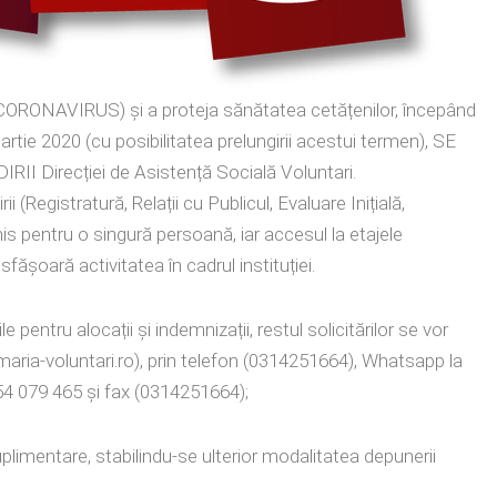
(CORONAVIRUS) și a proteja sănătatea cetățenilor, începând
rtie 2020 (cu posibilitatea prelungirii acestui termen),
SE
IRII
Direcției de Asistență Socială Voluntari.
irii (Registratură, Relații cu Publicul, Evaluare Inițială,
is pentru o singură persoană, iar accesul la etajele
ășoară activitatea în cadrul instituției.
le pentru alocații și indemnizații, restul solicitărilor se vor
maria
-voluntari.ro), prin telefon (0314251664), Whatsapp la
54 079 465 și fax (0314251664);
uplimentare, stabilindu-se ulterior modalitatea depunerii