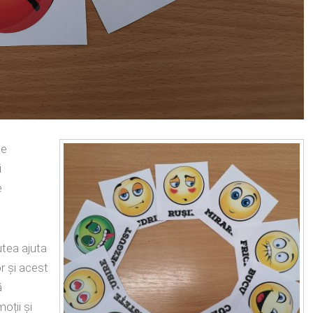
le
i
e
utea ajuta
r și acest
ă
oții și