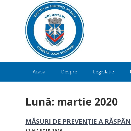
Directia
Acasa
Despre
Legislatie
de
Asistenta
Sociala
Lună:
martie 2020
Voluntari
MĂSURI DE PREVENȚIE A RĂSPÂND
12 MARTIE 2020