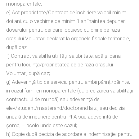
monoparentale;
e) Act proprietate/Contract de închiriere valabil minim
doi ani, cu o vechime de minim 1 an înaintea depunerii
dosarului, pentru cei care locuiesc cu chirie pe raza
orașului Voluntari declarat la organele fiscale teritoriale,
după caz;
f) Contract valabil la utilități: salubritate, apă și canal
pentru locuința/proprietatea de pe raza orașului
Voluntari, după caz;
g) Adeverință tip de serviciu pentru ambii părinți/părinte,
în cazul familiei monoparentale (cu precizarea valabilității
contractului de muncă) sau adeverință de
elev/student/masterand/doctorand la zi, sau decizia
anuală de impunere pentru PFA sau adeverință de
șomaj – acolo unde este cazul;
h) Copie după decizia de acordare a indemnizației pentru