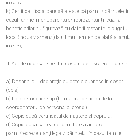
în curs.
k) Certificat fiscal care să ateste că părinții/ părintele, în
cazul familiei monoparentale/ reprezentanții legali ai
beneficiarilor nu figurează cu datorii restante la bugetul
local (inclusiv amenzi) la ultimul termen de plată al anului
în curs;
II. Actele necesare pentru dosarul de înscriere în creșe:
a) Dosar plic – declarație cu actele cuprinse în dosar
(opis);
b) Fișa de înscriere tip (formularul se ridică de la
coordonatorul de personal al creșei);
c) Copie după certificatul de naștere al copilului;
d) Copie după cartea de identitate a ambilor
părinți/reprezentanți legali/ părintelui, în cazul familiei