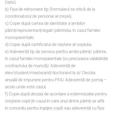
(opis);
b) Fișa de reînscriere tip (formularul se ridică de la
coordonatorul de personal al creșei);
c) Copie după cartea de identitate a ambilor
părinți/reprezentanți legali/ părintelui, în cazul familiei
monoparentale;
d) Copie după certificatul de naștere al copilului;
e) Adeverință tip de serviciu pentru ambii părinți/ părinte,
în cazul familiei monoparentale (cu precizarea valabilității
contractului de muncă)/ Adeverință de
elev/student/masterand/doctorand la zi/ Decizia
anuală de impunere pentru PFA/ Adeverință de șomaj –
acolo unde este cazul;
f) Copie după decizia de acordare a indemnizației pentru
creștere copil (în cazul în care unul dintre părinți se află
în concediu pentru îngrijire copil) sau adeverință cu fișa