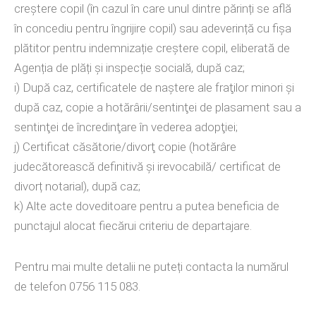
creștere copil (în cazul în care unul dintre părinți se află
în concediu pentru îngrijire copil) sau adeverință cu fișa
plătitor pentru indemnizație creștere copil, eliberată de
Agenția de plăți și inspecție socială, după caz;
i) După caz, certificatele de naştere ale fraţilor minori şi
după caz, copie a hotărârii/sentinţei de plasament sau a
sentinţei de încredinţare în vederea adopţiei;
j) Certificat căsătorie/divorţ copie (hotărâre
judecătorească definitivă și irevocabilă/ certificat de
divorț notarial), după caz;
k) Alte acte doveditoare pentru a putea beneficia de
punctajul alocat fiecărui criteriu de departajare.
Pentru mai multe detalii ne puteți contacta la numărul
de telefon 0756 115 083.