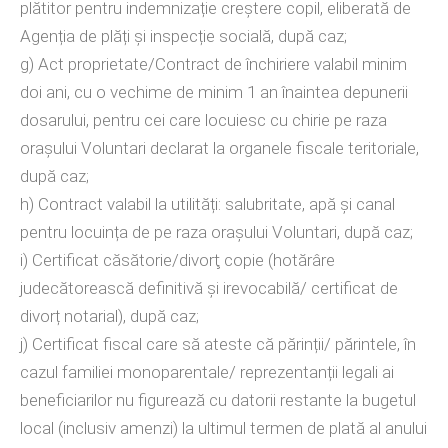
plătitor pentru indemnizație creștere copil, eliberată de
Agenția de plăți și inspecție socială, după caz;
g) Act proprietate/Contract de închiriere valabil minim
doi ani, cu o vechime de minim 1 an înaintea depunerii
dosarului, pentru cei care locuiesc cu chirie pe raza
orașului Voluntari declarat la organele fiscale teritoriale,
după caz;
h) Contract valabil la utilități: salubritate, apă și canal
pentru locuința de pe raza orașului Voluntari, după caz;
i) Certificat căsătorie/divorţ copie (hotărâre
judecătorească definitivă și irevocabilă/ certificat de
divorț notarial), după caz;
j) Certificat fiscal care să ateste că părinții/ părintele, în
cazul familiei monoparentale/ reprezentanții legali ai
beneficiarilor nu figurează cu datorii restante la bugetul
local (inclusiv amenzi) la ultimul termen de plată al anului